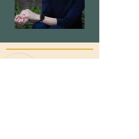
Über mich
Schön, dass Sie da sind!
Mein Name ist Sophie-Louise Teuteberg.
Mit meinem Mann und meinen Kindern
lebe ich in Ibbenbüren. Ich bin Mutter,
Ehefrau, bin eine Hundeliebhaberin und
mag Sport.
Ich habe die Ausbildung zur
Paartherapeutin
(EFT)
gemacht und
freue mich, Sie in meiner Praxis in