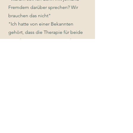
Fremdem darüber sprechen? Wir
brauchen das nicht"
"Ich hatte von einer Bekannten
gehört, dass die Therapie für beide
ein Erkenntnisgewinn war und
dadurch fiel es mir leichter mich
darauf einzulassen"
"Wir wussten einfach nicht, wie wir
da raus kommen sollten. Wir hatten
das gleiche Ziel aber wussten nicht,
wie der Weg aussehen sollte. Alles
war festgefahren"
"Eigentlich dachte ich, eine
Paarberatung funktioniert nur in
Liebesbeziehungen"
"Ich habe es eigentlich sehr