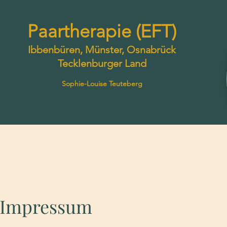
Paartherapie (EFT)
Ibbenbüren, Münster, Osnabrück
Tecklenburger Land
Sophie-Louise Teuteberg
Impressum